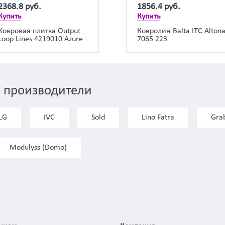
2368.8
руб.
1856.4
руб.
Купить
Купить
Ковровая плитка Output
Ковролин Balta ITC Alton
Loop Lines 4219010 Azure
7065 223
 производители
LG
IVC
Sold
Lino Fatra
Gra
Modulyss (Domo)