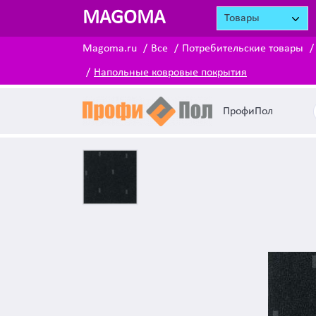
MAGOMA
Товары
Magoma.ru
Все
Потребительские товары
Напольные ковровые покрытия
ПрофиПол