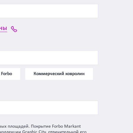
ны
 Forbo
Коммерческий ковролин
овых площадей. Покрытие Forbo Markant
оллекции Graphic City, отличительной его