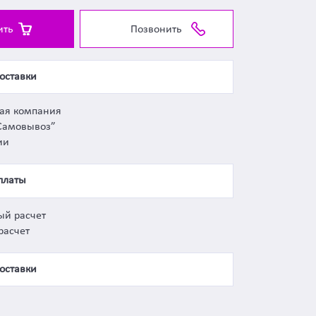
ить
Позвонить
оставки
ная компания
Самовывоз”
ии
платы
ый расчет
расчет
оставки