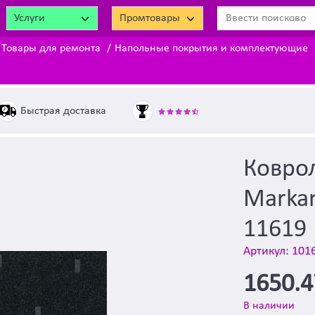
Услуги
Промтовары
Товары для ремонта
Напольные покрытия и комплектующие
Быстрая доставка
Ковро
Markan
11619
Артикул: 101
1650.
В наличии