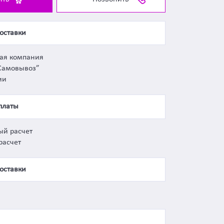
оставки
ная компания
Самовывоз”
ии
платы
ый расчет
расчет
оставки