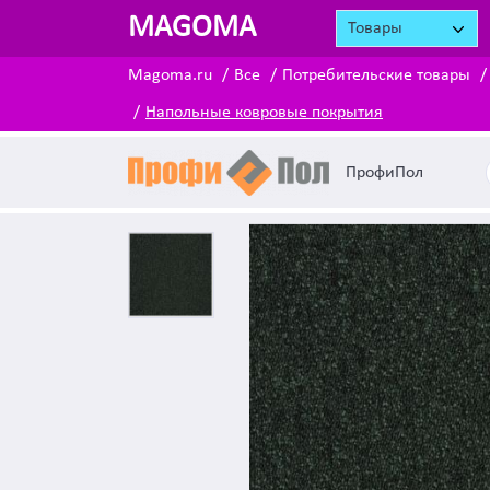
MAGOMA
Товары
Magoma.ru
Все
Потребительские товары
Напольные ковровые покрытия
ПрофиПол