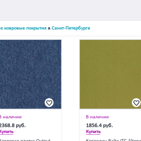
е ковровые покрытия
в
Санкт-Петербурге
В наличии
В наличии
2368.8
руб.
1856.4
руб.
Купить
Купить
Ковровая плитка Output
Ковролин Balta ITC Alton