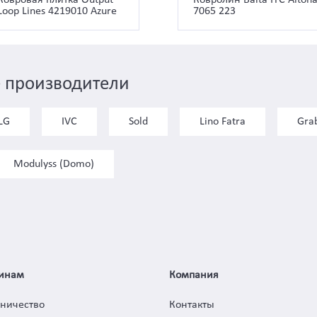
Loop Lines 4219010 Azure
7065 223
 производители
LG
IVC
Sold
Lino Fatra
Gra
Modulyss (Domo)
инам
Компания
дничество
Контакты