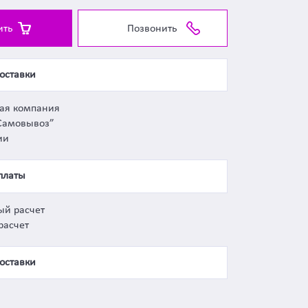
ить
Позвонить
оставки
ная компания
Самовывоз”
ии
платы
ый расчет
расчет
оставки