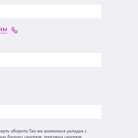
ны
верть оборота.Так же возможна укладка с
ью бизнец центров, торговых центров.