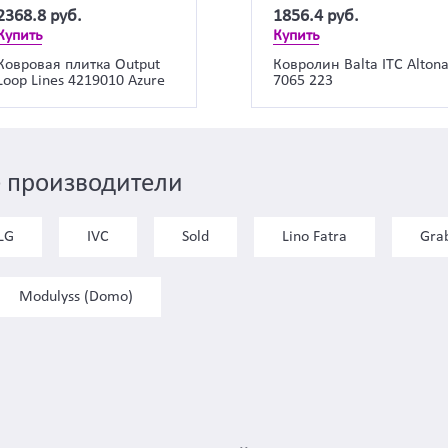
2368.8
руб.
1856.4
руб.
Купить
Купить
Ковровая плитка Output
Ковролин Balta ITC Alton
Loop Lines 4219010 Azure
7065 223
 производители
LG
IVC
Sold
Lino Fatra
Gra
Modulyss (Domo)