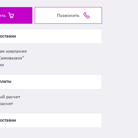
ить
Позвонить
оставки
ная компания
Самовывоз”
ии
платы
ый расчет
расчет
оставки