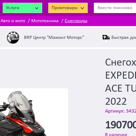
Услуги
Промтовары
Авто и мото
Мототехника
Снегоходы
Быстрая до
BRP Центр "Мамонт Моторс"
Снегох
EXPED
ACE T
2022
Артикул: 343
19070
В наличии