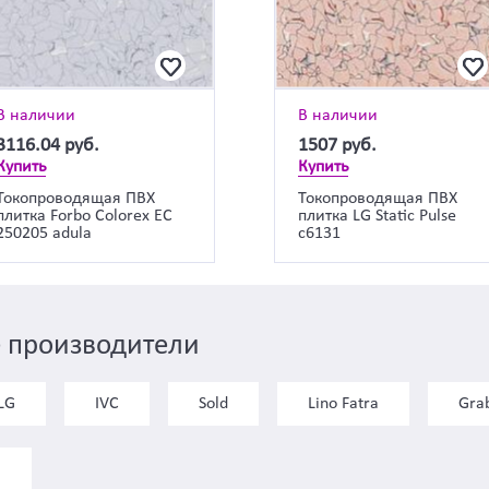
В наличии
В наличии
3116.04
руб.
1507
руб.
Купить
Купить
Токопроводящая ПВХ
Токопроводящая ПВХ
плитка Forbo Colorex EC
плитка LG Static Pulse
250205 adula
c6131
 производители
LG
IVC
Sold
Lino Fatra
Gra
)