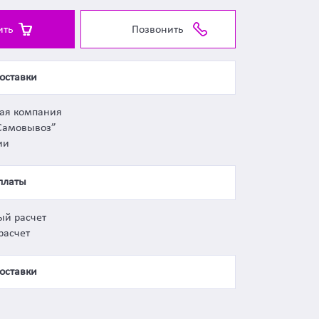
ить
Позвонить
оставки
ная компания
Самовывоз”
ии
платы
ый расчет
расчет
оставки