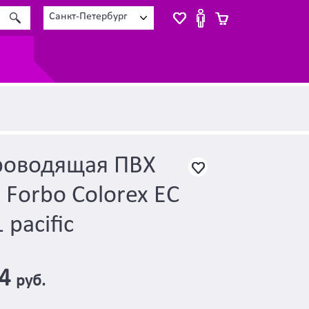
Санкт-Петербург
роводящая ПВХ
 Forbo Colorex EC
 pacific
04
руб.