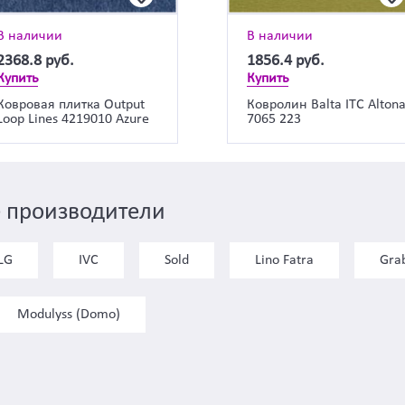
В наличии
В наличии
2368.8
руб.
1856.4
руб.
Купить
Купить
Ковровая плитка Output
Ковролин Balta ITC Alton
Loop Lines 4219010 Azure
7065 223
 производители
LG
IVC
Sold
Lino Fatra
Gra
Modulyss (Domo)