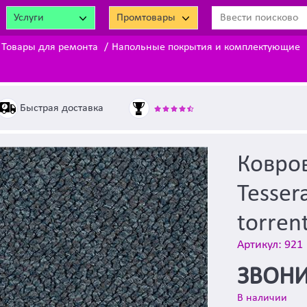
Услуги
Промтовары
Товары для ремонта
Напольные покрытия и комплектующие
Быстрая доставка
Ковров
Tesser
torren
Артикул: 921
ЗВОНИ
В наличии