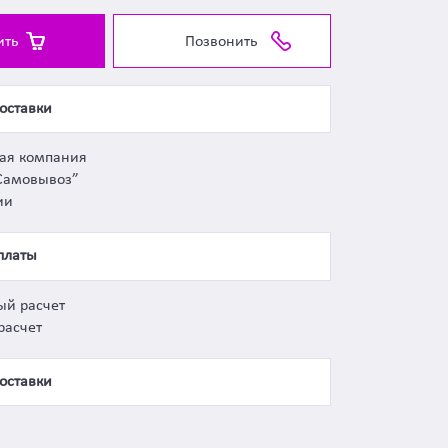
ить
Позвонить
оставки
ная компания
Самовывоз”
ии
платы
ый расчет
расчет
оставки