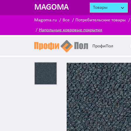
MAGOMA
Товары
Magoma.ru
Все
Потребительские товары
Напольные ковровые покрытия
ПрофиПол