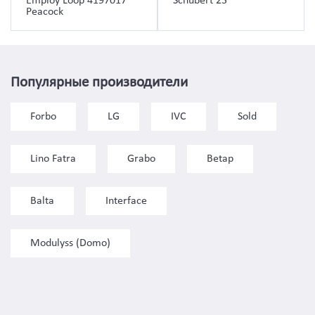
Employ Loop 4197017
Schubert 23
Peacock
Популярные производители
Forbo
LG
IVC
Sold
Lino Fatra
Grabo
Betap
Balta
Interface
Modulyss (Domo)