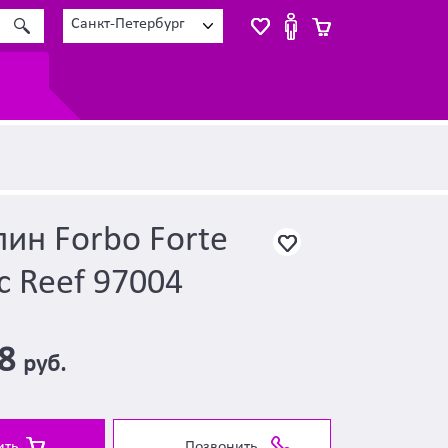
Санкт-Петербург
ин Forbo Forte
c Reef 97004
48
руб.
ить
Позвонить