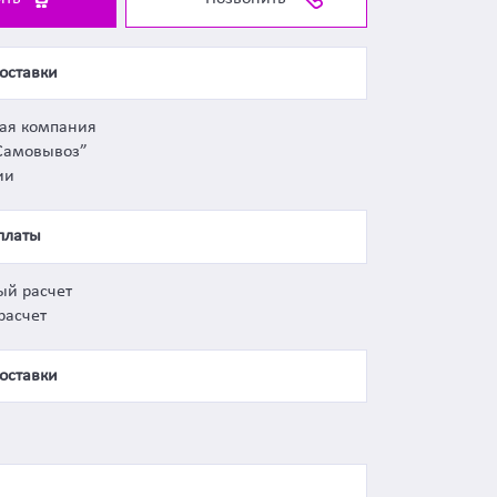
оставки
ная компания
Самовывоз”
ии
платы
ый расчет
расчет
оставки