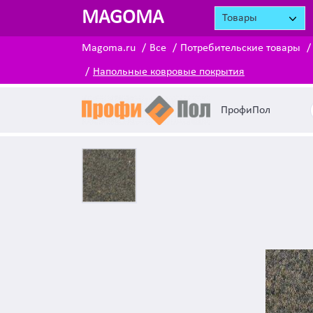
MAGOMA
Товары
Magoma.ru
Все
Потребительские товары
Напольные ковровые покрытия
ПрофиПол