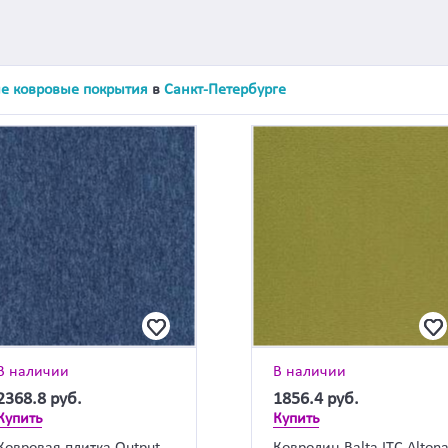
е ковровые покрытия
в
Санкт-Петербурге
В наличии
В наличии
2368.8
руб.
1856.4
руб.
Купить
Купить
Ковровая плитка Output
Ковролин Balta ITC Alton