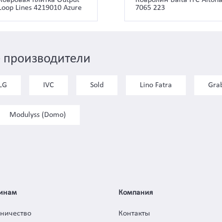
Loop Lines 4219010 Azure
7065 223
 производители
LG
IVC
Sold
Lino Fatra
Gra
Modulyss (Domo)
инам
Компания
дничество
Контакты