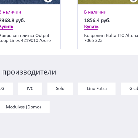
В наличии
В наличии
2368.8
руб.
1856.4
руб.
Купить
Купить
Ковровая плитка Output
Ковролин Balta ITC Alton
Loop Lines 4219010 Azure
7065 223
 производители
LG
IVC
Sold
Lino Fatra
Gra
Modulyss (Domo)