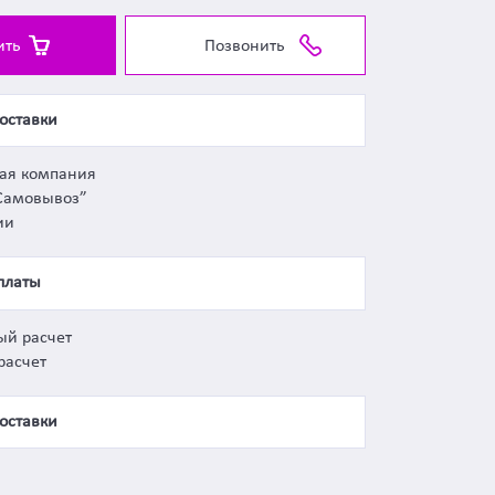
ить
Позвонить
оставки
ная компания
Самовывоз”
ии
платы
ый расчет
расчет
оставки