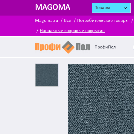
MAGOMA
Товары
Magoma.ru
Все
Потребительские товары
Напольные ковровые покрытия
ПрофиПол