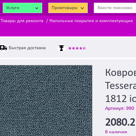
Услуги
Промтовары
Товары для ремонта
Напольные покрытия и комплектующие
Быстрая доставка
Ковров
Tesser
1812 io
Артикул: 990
2080.
В наличии