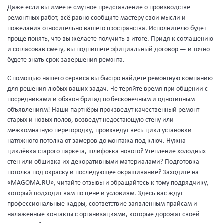
Даже если вы имеете смутное представление о производстве
ремонтных работ, всё равно сообщите мастеру свои мысли и
пожелания относительно вашего пространства. Исполнителю будет
проще понять, что вы желаете получить в итоге. Придя к соглашению
и согласовав смету, вы подпишете официальный договор — и точно
будете знать срок завершения ремонта.
С помощью нашего сервиса вы быстро найдете ремонтную компанию
для решения любых ваших задач. Не теряйте время при общении с
посредниками и обзвон бригад по бесконечным и однотипным
объявлениям! Наши партнёры произведут качественный ремонт
старых и новых полов, возведут недостающую стену или
межкомнатную перегородку, произведут весь цикл установки
натяжного потолка от замеров до монтажа под ключ. Нужна
циклёвка старого паркета, шлифовка нового? Утепление холодных
стен или обшивка их декоративными материалами? Подготовка
потолка под окраску и последующее окрашивание? Заходите на
«MAGOMA.RU», читайте отзывы и обращайтесь к тому подрядчику,
который подходит вам по цене и условиям. Здесь вас ждут
профессиональные кадры, соответствие заявленным прайсам и
налаженные контакты с организациями, которые дорожат своей