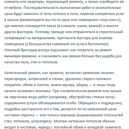
комнаты или квартиры, подлежащей ремонту, а также освободить её
от мебели. Последовательность выполнения работ и окончательная
цена будут зависеть от типа потолка и пола, перечня конкретных услуг
в заказе (ремонтируете вы что-то одно или помещение «под ключ»),
где именно планируется заказ (в комнате, кухне, ванной) и многих
других факторов. Поэтому, прежде чем отправляться в строительный
гипермаркет за материалами, пригласите мастера для осмотра
помещения (у большинства компаний эта услуга бесплатная).
Опытный бригадир всегда подскажет, как потратить на ремонт
минимум времени, и сэкономить как можно больше без ущерба для
качества пола, стен и потолков.
Капитальный ремонт, как правило, включает демонтаж лишних
перегородок, антресолей и стенок, удаление старого полового
покрытия, обоев и плитки, вывоз мусора, уборку — и лишь тогда
начало основного монтажа. При косметическом ремонте или заказе
на отдельные виды работ (например, обустройство стяжки пола)
содержание услуги обговаривается особо. Обращаясь к подрядчику,
подробно расспросите его о том, делается ли по заявленной цене
чистовая отделка — или только черновая (выравнивание плоскостей
стен, потолков, штукатурка). Монтаж натяжных потолков обычно
входит в чистовую, наряду с поклейкой обоев и укладкой ламината.