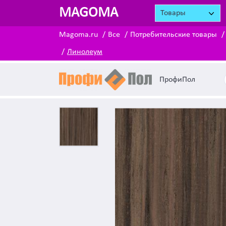
MAGOMA
Товары
Magoma.ru
Все
Потребительские товары
Линолеум
ПрофиПол