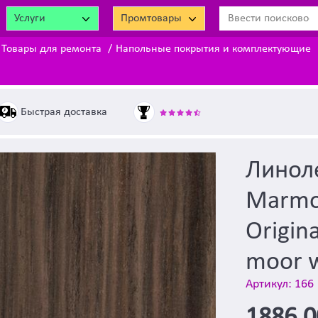
Услуги
Промтовары
Товары для ремонта
Напольные покрытия и комплектующие
Быстрая доставка
Линол
Marmol
Origin
moor wh
Артикул: 166