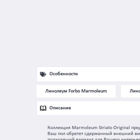
Особенности
Линолеум Forbo Marmoleum
Лино
Описание
Коллекция Marmoleum Striato Original пре
Ваш пол обретет сдержанный внешний вид
подходящий вариант для Вашего интерьер