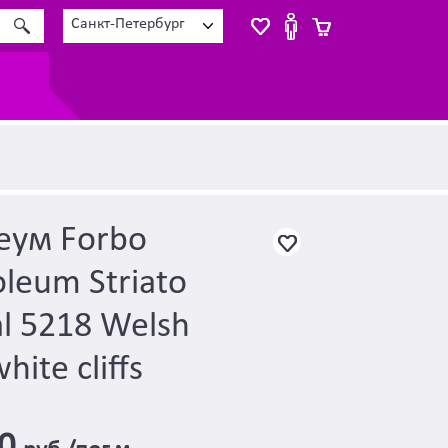
Санкт-Петербург
еум Forbo
eum Striato
al 5218 Welsh
ite cliffs