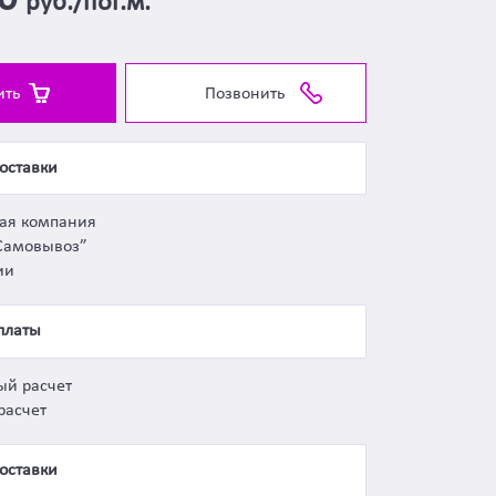
00
руб./пог.м.
ить
Позвонить
оставки
ная компания
Самовывоз”
ии
платы
ый расчет
расчет
оставки