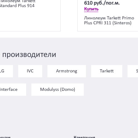
Линолеум Tarkett
610
руб./пог.м.
Standard Plus 914
Купить
Линолеум Tarkett Primo
Plus CPRI 311 (Sinteros)
 производители
LG
IVC
Armstrong
Tarkett
Interface
Modulyss (Domo)