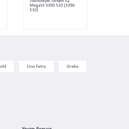
Линолеум Tarkett iQ
Megalit 3390 510 (3396
510)
Sold
Lino Fatra
Grabo