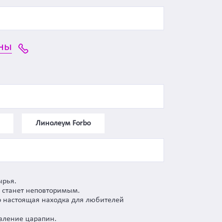
ны
Линолеум Forbo
ырья.
р станет неповторимым.
то настоящая находка для любителей
явление царапин.