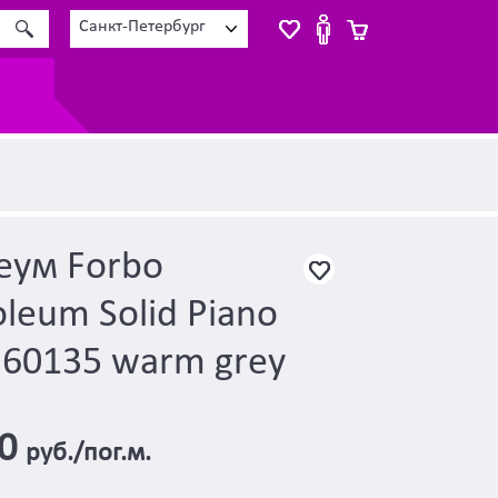
Санкт-Петербург
еум Forbo
eum Solid Piano
360135 warm grey
00
руб./пог.м.