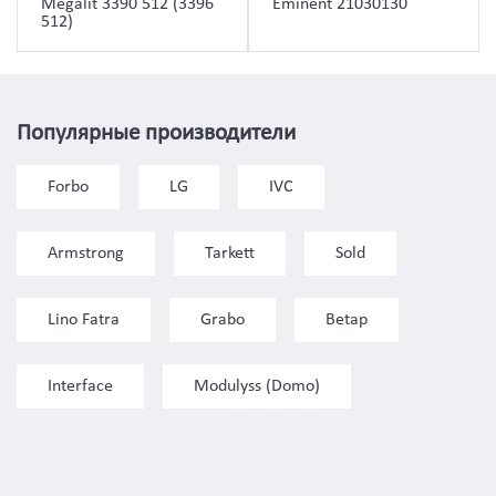
Megalit 3390 512 (3396
Eminent 21030130
512)
Популярные производители
Forbo
LG
IVC
Armstrong
Tarkett
Sold
Lino Fatra
Grabo
Betap
Interface
Modulyss (Domo)