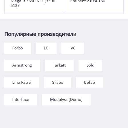
Megalit 3390 512 (3396
Eminent 21030130
512)
Популярные производители
Forbo
LG
IVC
Armstrong
Tarkett
Sold
Lino Fatra
Grabo
Betap
Interface
Modulyss (Domo)