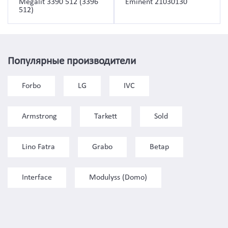
Megalit 3390 512 (3396
Eminent 21030130
512)
Популярные производители
Forbo
LG
IVC
Armstrong
Tarkett
Sold
Lino Fatra
Grabo
Betap
Interface
Modulyss (Domo)