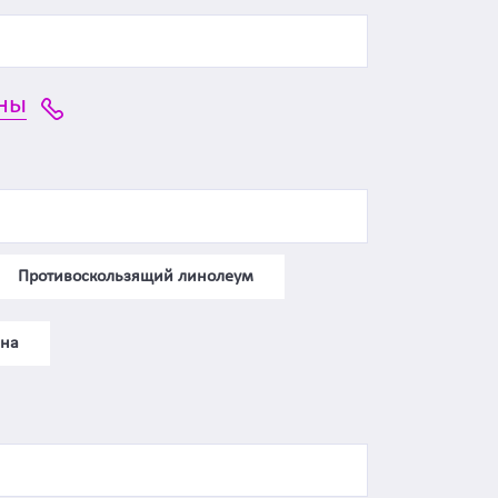
ны
Противоскользящий линолеум
йна