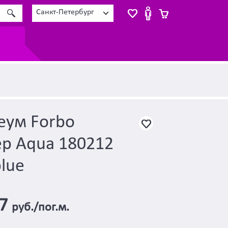
Санкт-Петербург
еум Forbo
ep Aqua 180212
blue
67
руб./пог.м.