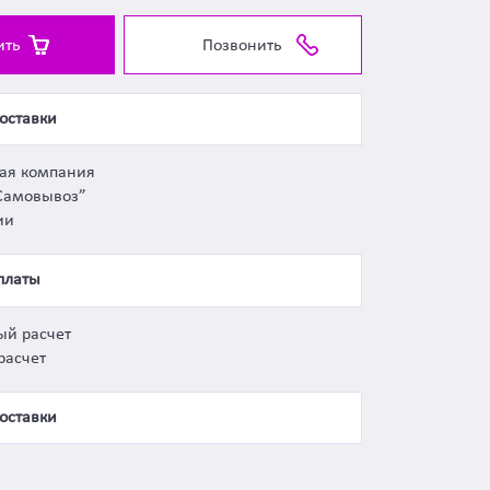
ить
Позвонить
оставки
ная компания
Самовывоз”
ии
платы
ый расчет
расчет
оставки