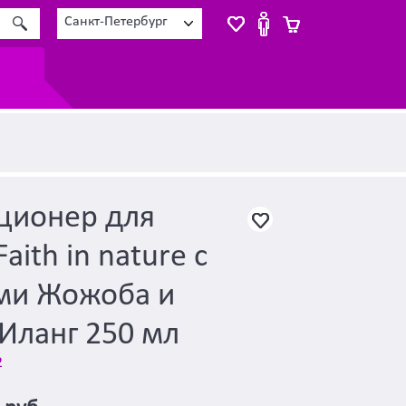
Санкт-Петербург
ционер для
aith in nature с
ми Жожоба и
Иланг 250 мл
2