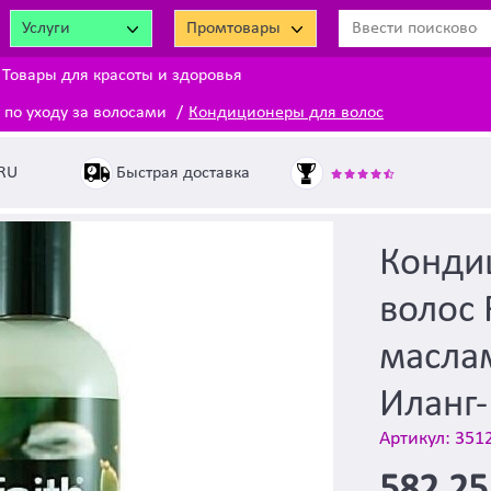
Услуги
Промтовары
Товары для красоты и здоровья
 по уходу за волосами
Кондиционеры для волос
Быстрая доставка
.RU
Конди
волос F
масла
Иланг-
Артикул: 351