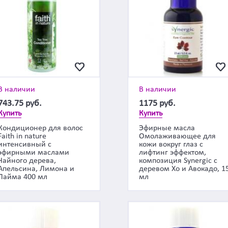
В наличии
В наличии
743.75
руб.
1175
руб.
Купить
Купить
Кондиционер для волос
Эфирные масла
Faith in nature
Омолаживающее для
интенсивный с
кожи вокруг глаз с
эфирными маслами
лифтинг эффектом,
Чайного дерева,
композиция Synergic с
Апельсина, Лимона и
деревом Хо и Авокадо, 1
Лайма 400 мл
мл