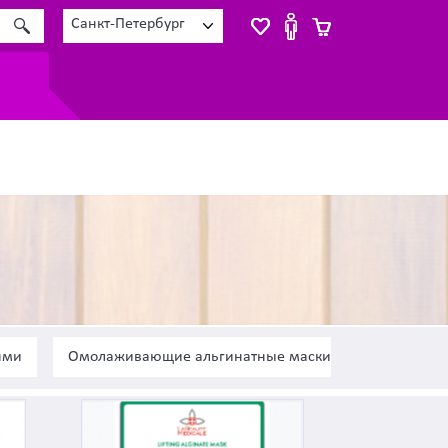
Санкт-Петербург
ями
Омолаживающие альгинатные маски
Антивозр