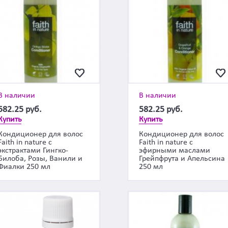
В наличии
В наличии
582.25
руб.
582.25
руб.
Купить
Купить
Кондиционер для волос
Кондиционер для волос
Faith in nature с
Faith in nature с
экстрактами Гингко-
эфирными маслами
Билоба, Розы, Ванили и
Грейпфрута и Апельсина
Фиалки 250 мл
250 мл