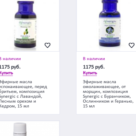
В наличии
В наличии
1175
руб.
1175
руб.
Купить
Купить
Эфирные масла
Эфирные масла
успокаивающее, перед
омолаживающее, от
бритьем, композиция
морщин, композиция
Synergic с Лавандой,
Synergic с Буранчиком,
Лесным орехом и
Ослинником и Геранью,
Кедром, 15 мл
15 мл