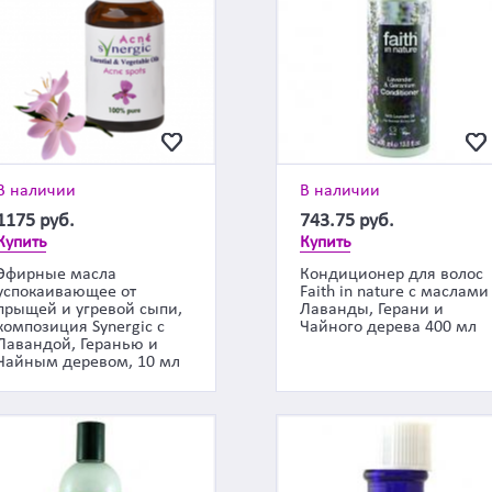
В наличии
В наличии
1175
руб.
743.75
руб.
Купить
Купить
Эфирные масла
Кондиционер для волос
успокаивающее от
Faith in nature с маслами
прыщей и угревой сыпи,
Лаванды, Герани и
композиция Synergic с
Чайного дерева 400 мл
Лавандой, Геранью и
Чайным деревом, 10 мл