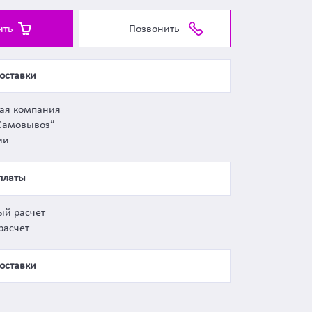
ить
Позвонить
оставки
ная компания
Самовывоз”
ии
платы
ый расчет
расчет
оставки