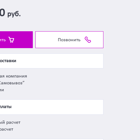
00
руб.
ить
Позвонить
оставки
ная компания
Самовывоз”
ии
платы
ый расчет
расчет