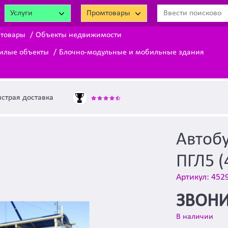
Услуги
Промтовары
 товары
Объекты недвижимости
жилые объекты
Блочно-модульные и мобильные здания
страя доставка
Автоб
ПГЛ5 (
Артикул: 452
ЗВОНИ
В наличии