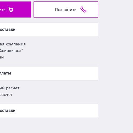
ить
Позвонить
оставки
ная компания
Самовывоз”
ии
платы
ый расчет
расчет
оставки