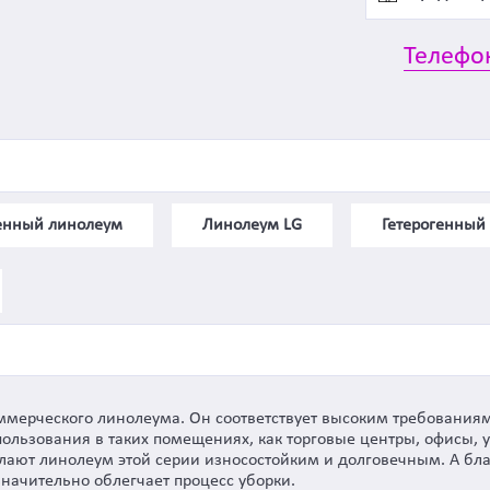
Телефо
генный линолеум
Линолеум LG
Гетерогенный 
 коммерческого линолеума. Он соответствует высоким требован
льзования в таких помещениях, как торговые центры, офисы, у
ают линолеум этой серии износостойким и долговечным. А благ
значительно облегчает процесс уборки.