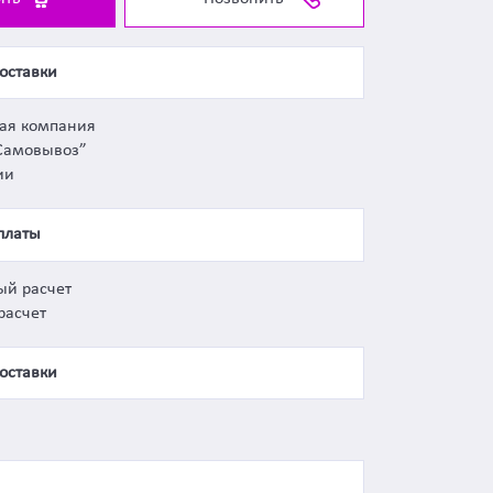
оставки
ная компания
Самовывоз”
ии
платы
ый расчет
расчет
оставки