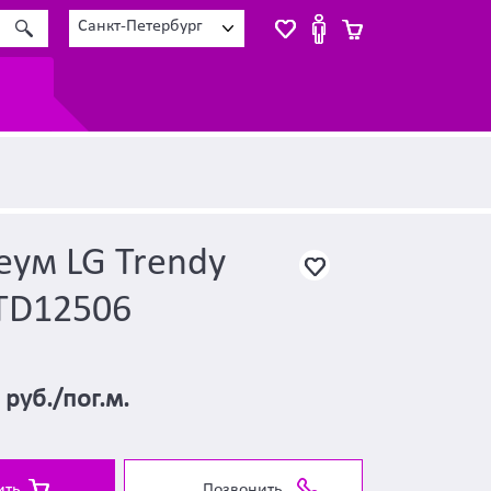
Санкт-Петербург
еум LG Trendy
 TD12506
0
руб./пог.м.
ить
Позвонить