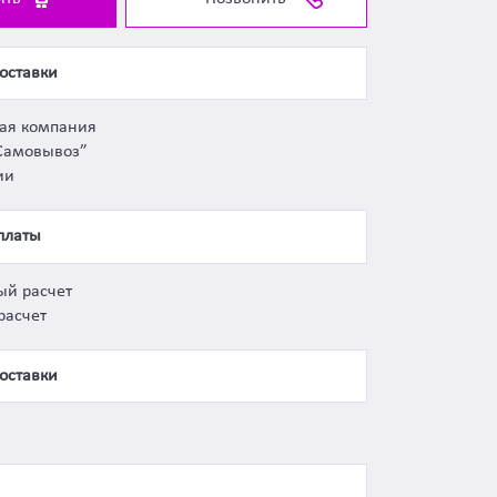
оставки
ная компания
Самовывоз”
ии
платы
ый расчет
расчет
оставки