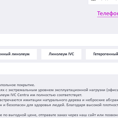
Телефо
генный линолеум
Линолеум IVC
Гетерогенный
апольное покрытие.
х с экстремальным уровнем эксплуатационной нагрузки (офисы
еум IVC Centra им полностью соответствует.
встречаются имитации натурального дерева и неброские абсра
н и безопасен для здоровья людей. Благодаря высокой плотнос
ге по выгодной цене, отправьте заказ через наш сайт или позво