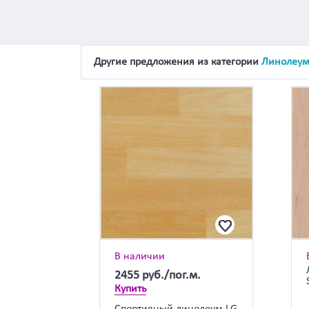
Другие предложения из категории
Линолеу
В наличии
2455
руб./пог.м.
Купить
Спортивный линолеум LG