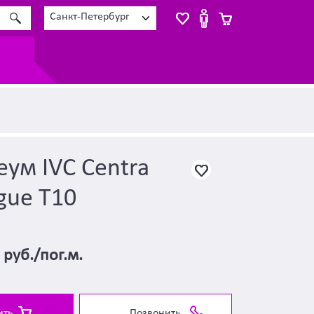
Санкт-Петербург
ум IVC Centra
gue T10
0
руб./пог.м.
ить
Позвонить