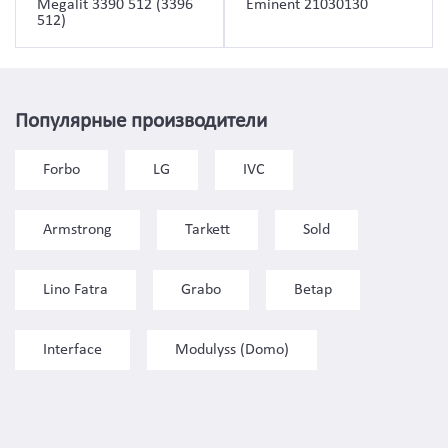
Megalit 3390 512 (3396
Eminent 21030130
512)
Популярные производители
Forbo
LG
IVC
Armstrong
Tarkett
Sold
Lino Fatra
Grabo
Betap
Interface
Modulyss (Domo)