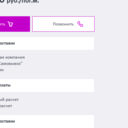
00
руб./пог.м.
ить
Позвонить
оставки
ная компания
Самовывоз”
ии
платы
ый расчет
расчет
оставки