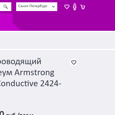
Санкт-Петербург
роводящий
еум Armstrong
Conductive 2424-