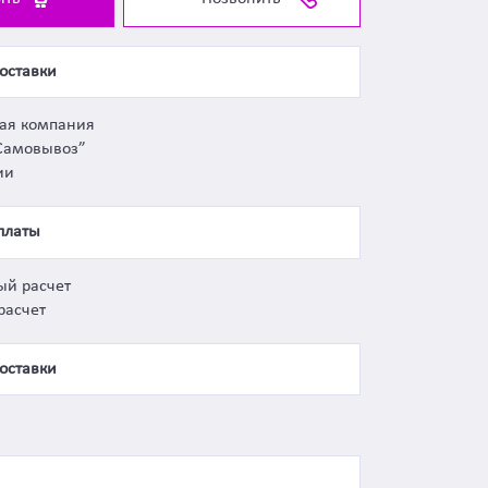
оставки
ная компания
Самовывоз”
ии
платы
ый расчет
расчет
оставки