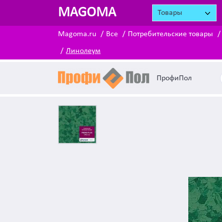
MAGOMA
Товары
Magoma.ru
Все
Потребительские товары
Линолеум
ПрофиПол