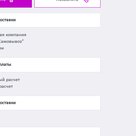
оставки
ная компания
Самовывоз”
ии
платы
ый расчет
расчет
оставки