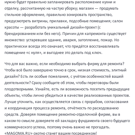
нужно будет правильно запланировать расположение кухни и
отделку, рассчитанную на частую уборку; магазин — продумать
стильное оформление, правильно зонировать пространство,
предусмотреть витрины, прилавки, подсобные помещения; салон
красоты — разработать уникальный дизайн-проект (с
брендированием или без него). Причин для капремонта существует
множество: устаревшее здание, авария, затопление, пожар. Но
практически всегда это означает, что придётся восстанавливать
помещение «с нуля», и выгоднее это делать под ключ.
Что для вас важно, если необходимо выбрать фирму для ремонта?
Чтобы всё было завершено точно в срок, низкая стоимость, элитный
дизайн? Есть ли особые пожелания, с учётом особенностей вашей
деятельности? Сразу сообщите об этом, чтобы переговоры были
плодотворными. Узнайте, есть ли возможность посетить предыдущие
объекты, чтобы лично убедиться в качестве реализованных проектов.
Лучше уточнить, как осуществляется связь с прорабом, согласования
и координация процесса ремонта, отчётность по расходованию
средств. Доверяя помещение ремонтно-отделочной фирме, вы в
каком-то смысле доверяете ей закладку фундамента своего будущего
коммерческого успеха, поэтому очень важно не прогадать.
«MAGOMA.RU» охотно станет вашим посредником!