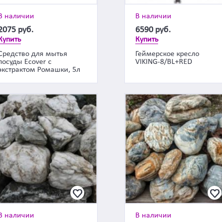
В наличии
В наличии
2075
руб.
6590
руб.
Купить
Купить
Средство для мытья
Геймерское кресло
посуды Ecover с
VIKING-8/BL+RED
экстрактом Ромашки, 5л
В наличии
В наличии