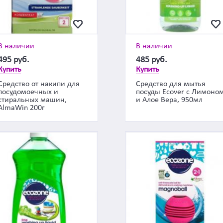
В наличии
В наличии
495
руб.
485
руб.
Купить
Купить
Средство от накипи для
Средство для мытья
посудомоечных и
посуды Ecover с Лимоно
стиральных машин,
и Алое Вера, 950мл
AlmaWin 200г