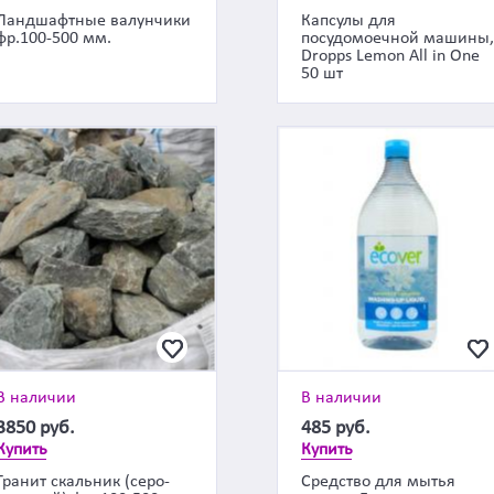
Ландшафтные валунчики
Капсулы для
фр.100-500 мм.
посудомоечной машины
Dropps Lemon All in One
50 шт
В наличии
В наличии
3850
руб.
485
руб.
Купить
Купить
Гранит скальник (серо-
Средство для мытья