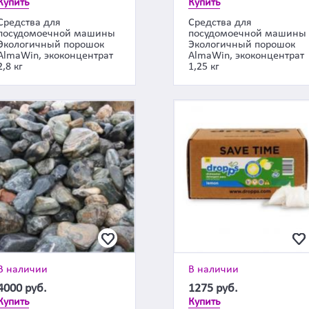
Купить
Купить
Средства для
Средства для
посудомоечной машины
посудомоечной машины
Экологичный порошок
Экологичный порошок
AlmaWin, экоконцентрат
AlmaWin, экоконцентрат
2,8 кг
1,25 кг
В наличии
В наличии
4000
руб.
1275
руб.
Купить
Купить