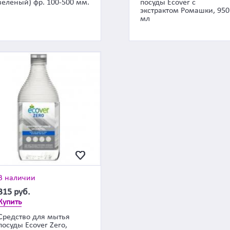
зеленый) фр. 100-500 мм.
посуды Ecover с
экстрактом Ромашки, 950
мл
В наличии
315
руб.
Купить
Средство для мытья
посуды Ecover Zero,