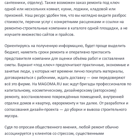
сантехники, отделку). Также возможен заказ ремонта под ключ
одной или нескольких комнат, кухни, лоджии, кладовой или
прихожей. Наш ресурс удобен тем, что вы наглядно видите разброс
стоимости, перечни услуг с конкретными расценками и ссылки на
ремонтно-строительные компании в каталоге одной площадки, а не
изучаете множество сайтов и прайсов.
Ориентируясь на полученную информацию, будет проще выделить
бюджет, наметить сроки ремонта и оперативно пригласить
представителя компании для оценки объёма работ и составления
сметы. Вариант «под ключ» предпочитают практичные, экономные и
занятые люди, у которых нет времени лично покупать материалы,
договариваться с рабочими, ждать доставку — они передоверяют
всё это фирме. На MAGOMA.RU вас ждут бригады профессионалов по
капитальному, косметическому, дизайнерскому (авторскому)
ремонту, восстановлению повреждённых помещений, внутренней
отделке домов и квартир, евроремонту и так далее. От разработки и
согласования дизайн-проекта — до уборки и вывоза строительного
мусора.
Судя по опросам общественного мнения, любой ремонт обычно
ассоциируется у клиентов со стрессом, существенными