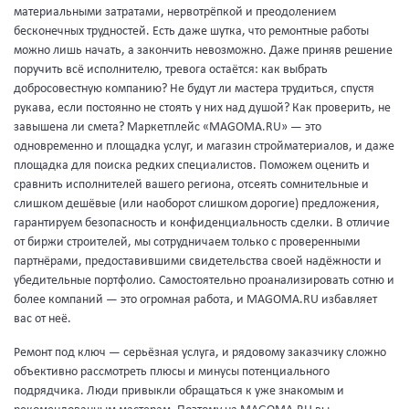
материальными затратами, нервотрёпкой и преодолением
бесконечных трудностей. Есть даже шутка, что ремонтные работы
можно лишь начать, а закончить невозможно. Даже приняв решение
поручить всё исполнителю, тревога остаётся: как выбрать
добросовестную компанию? Не будут ли мастера трудиться, спустя
рукава, если постоянно не стоять у них над душой? Как проверить, не
завышена ли смета? Маркетплейс «MAGOMA.RU» — это
одновременно и площадка услуг, и магазин стройматериалов, и даже
площадка для поиска редких специалистов. Поможем оценить и
сравнить исполнителей вашего региона, отсеять сомнительные и
слишком дешёвые (или наоборот слишком дорогие) предложения,
гарантируем безопасность и конфиденциальность сделки. В отличие
от биржи строителей, мы сотрудничаем только с проверенными
партнёрами, предоставившими свидетельства своей надёжности и
убедительные портфолио. Самостоятельно проанализировать сотню и
более компаний — это огромная работа, и MAGOMA.RU избавляет
вас от неё.
Ремонт под ключ — серьёзная услуга, и рядовому заказчику сложно
объективно рассмотреть плюсы и минусы потенциального
подрядчика. Люди привыкли обращаться к уже знакомым и